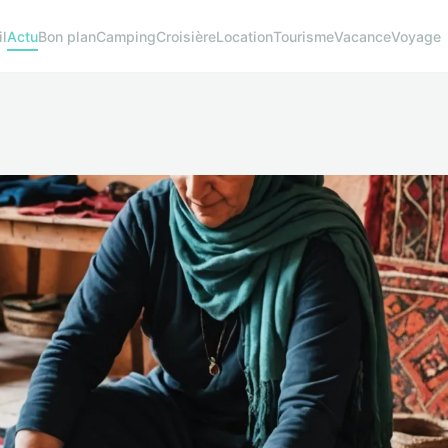
il
Actu
Bon plan
Camping
Croisière
Location
Tourisme
Vacance
Voyage