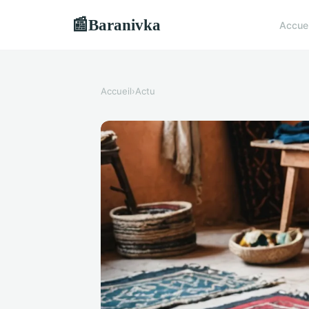
Baranivka
📰
Accue
Accueil
›
Actu