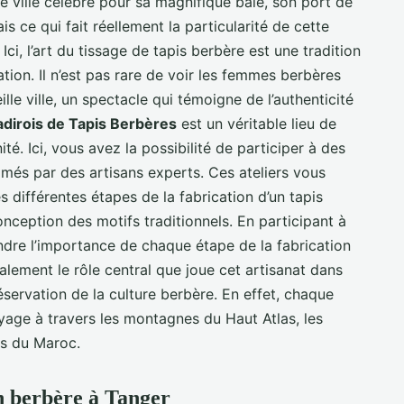
e ville célèbre pour sa magnifique baie, son port de
 ce qui fait réellement la particularité de cette
 Ici, l’art du tissage de tapis berbère est une tradition
tion. Il n’est pas rare de voir les femmes berbères
eille ville, un spectacle qui témoigne de l’authenticité
adirois de Tapis Berbères
est un véritable lieu de
ité. Ici, vous avez la possibilité de participer à des
imés par des artisans experts. Ces ateliers vous
s différentes étapes de la fabrication d’un tapis
conception des motifs traditionnels. En participant à
ndre l’importance de chaque étape de la fabrication
alement le rôle central que joue cet artisanat dans
éservation de la culture berbère. En effet, chaque
oyage à travers les montagnes du Haut Atlas, les
es du Maroc.
n berbère à Tanger