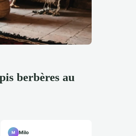
apis berbères au
Milo
M