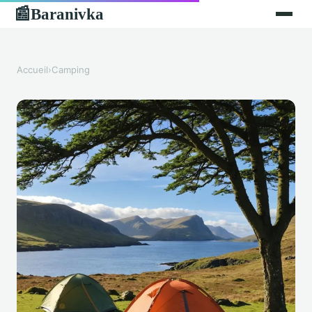
Baranivka
📰
Accueil
›
Camping