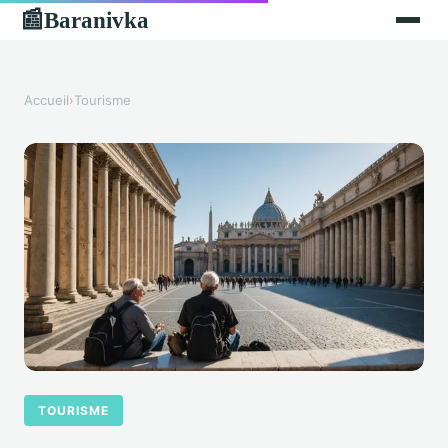
Baranivka
📰
Accueil
›
Tourisme
TOURISME