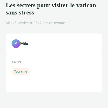
Les secrets pour visiter le vatican
sans stress
Milo
•
6 janvier 2026
•
7 min de lecture
Milo
M
TAGS
Tourisme