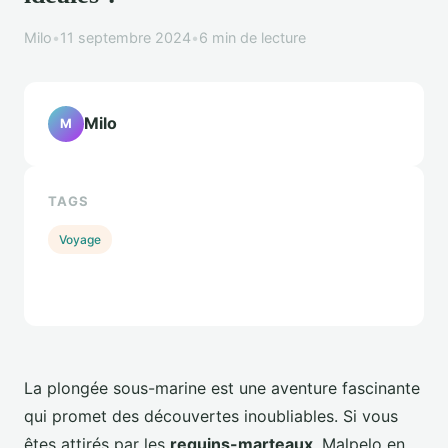
Milo
•
11 septembre 2024
•
6 min de lecture
Milo
M
TAGS
Voyage
La plongée sous-marine est une aventure fascinante
qui promet des découvertes inoubliables. Si vous
êtes attirés par les
requins-marteaux
, Malpelo en