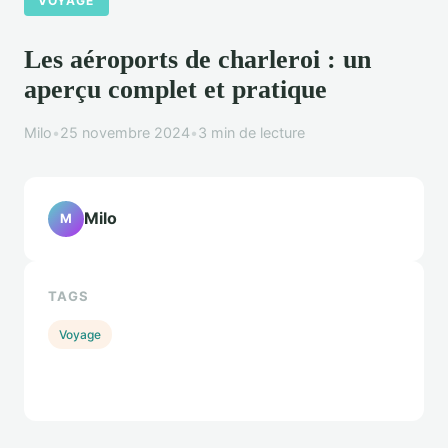
VOYAGE
Les aéroports de charleroi : un
aperçu complet et pratique
Milo
•
25 novembre 2024
•
3 min de lecture
Milo
M
TAGS
Voyage