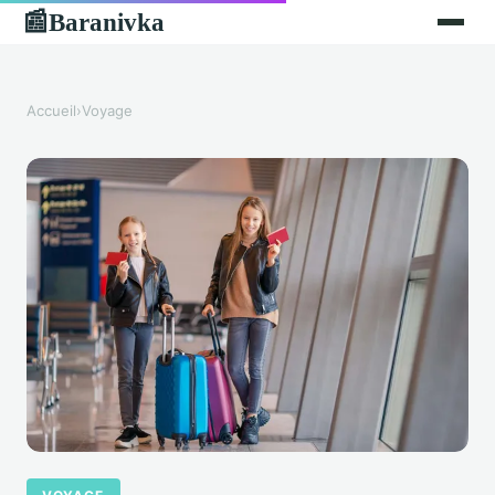
Baranivka
📰
Accueil
›
Voyage